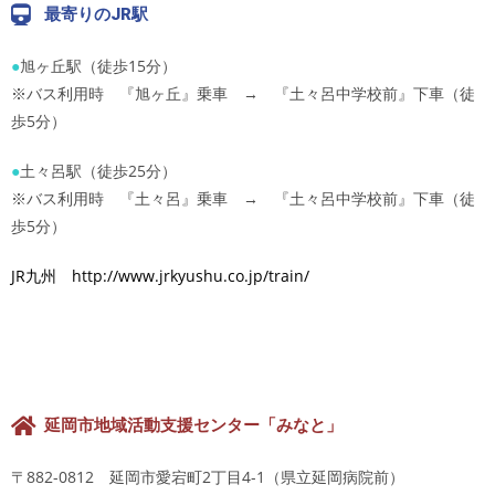
最寄りのJR駅
●
旭ヶ丘駅（徒歩15分）
※バス利用時 『旭ヶ丘』乗車 → 『土々呂中学校前』下車（徒
歩5分）
●
土々呂駅（徒歩25分）
※バス利用時 『土々呂』乗車 → 『土々呂中学校前』下車（徒
歩5分）
JR九州 http://www.jrkyushu.co.jp/train/
延岡市地域活動支援センター「みなと」
〒882-0812 延岡市愛宕町2丁目4-1（県立延岡病院前）