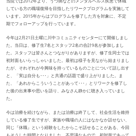
当院では2012年より、うつ病などのメンタルヘルス疾患で休職
している方の職場復帰を目指したリワークプログラムを実施して
います。2015年からはプログラムを修了した方を対象に、不定
期でフォローアップを行っています。
今年は2月21日土曜に川中コミュニティセンターにて開催しまし
た。当日は、修了生7名とスタッフ2名の合計9名が参加しまし
た。スタッフは皆さんとつながりがありますが、修了生同士では
初対面もいらっしゃいました。最初は様子を見ながら始まりまし
たが、それぞれが今興味を持っているものごとについて話し出す
と、「実は自分も･･･」と共通の話題で盛り上がりました。ま
た、「あれからこういうことがあって･･･」とリワークを修了し
た後の出来事や思いを語り、みなさん静かに聴き入っていまし
た。
今は治療を続けながら、または治療は終了して、社会生活を維持
している修了生ですが、家族や職場の人にはなかなか話せない、
同じ『休職』という経験をしたからこそ話せることがある、今回
もそうした時間となりました。不思議なもので、初対面であって