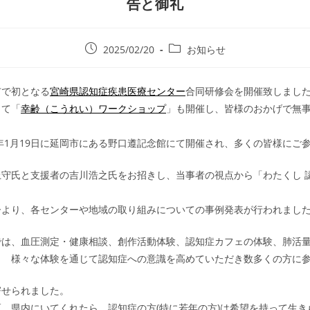
告と御礼
2025/02/20
お知らせ
市で初となる
宮崎県認知症疾患医療センター
合同研修会を開催致しまし
して「
幸齢（こうれい）ワークショップ
」も開催し、皆様のおかげで無
5年1月19日に延岡市にある野口遵記念館にて開催され、多くの皆様にご
守氏と支援者の吉川浩之氏をお招きし、当事者の視点から「わたくし 
ーより、各センターや地域の取り組みについての事例発表が行われまし
では、血圧測定・健康相談、創作活動体験、認知症カフェの体験、肺活
、 様々な体験を通じて認知症への意識を高めていただき数多くの方に
寄せられました。
、県内にいてくれたら、認知症の方(特に若年の方)は希望を持って生き