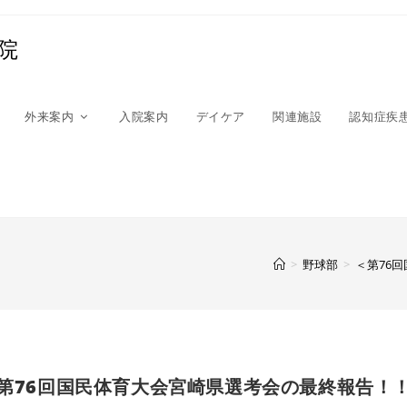
院
外来案内
入院案内
デイケア
関連施設
認知症疾
>
野球部
>
＜第76
第76回国民体育大会宮崎県選考会の最終報告！