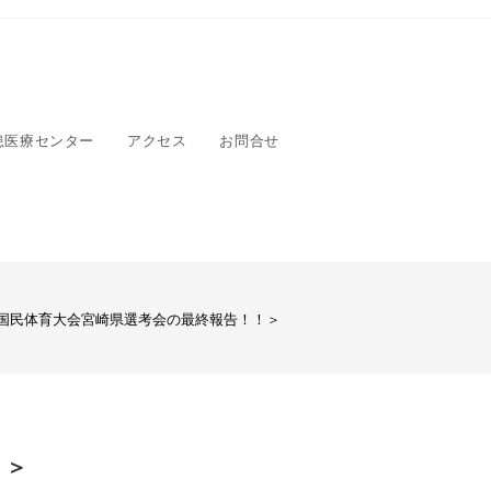
患医療センター
アクセス
お問合せ
回国民体育大会宮崎県選考会の最終報告！！＞
！＞