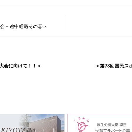
考会－途中経過その②＞
権大会に向けて！！＞
＜第78回国民ス