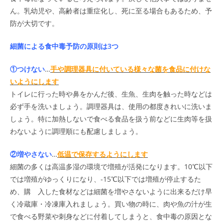
ん。乳幼児や、高齢者は重症化し、死に至る場合もあるため、予
防が大切です。
細菌による食中毒予防の原則は3つ
①つけない
…
手や調理器具に付いている様々な菌を食品に付けな
いようにします
トイレに行った時や鼻をかんだ後、生魚、生肉を触った時などは
必ず手を洗いましょう。調理器具は、使用の都度きれいに洗いま
しょう。特に加熱しないで食べる食品を扱う前などに生肉等を扱
わないように調理順にも配慮しましょう。
②増やさない
…
低温で保存するようにします
細菌の多くは高温多湿の環境で増殖が活発になります。10℃以下
では増殖がゆっくりになり、-15℃以下では増殖が停止するた
め、購 入した食材などは細菌を増やさないように出来るだけ早
く冷蔵庫・冷凍庫入れましょう。買い物の時に、肉や魚の汁が生
で食べる野菜や刺身などに付着してしまうと、食中毒の原因とな