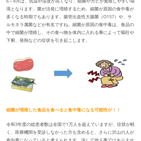
6～8月は、気温や湿度が高くなり、細菌やカビが繁殖しやすい環
境となります。菌が活発に増殖するため、細菌が原因の食中毒が
多くなる時期でもあります。腸管出血性大腸菌（O157）や、サ
ルモネラ属菌などが有名ですね。細菌が原因の食中毒は、食品の
中で細菌が増殖し、その食べ物を体内に入れる事によって嘔吐や
下痢、発熱などの症状を引き起こします。
細菌が増殖した食品を食べると食中毒になる可能性が！！
令和3年度の総患者数は全国で1万人を超えていますが、症状が軽
く、医療機関を受診しなかった方も含めると、さらに沢山の人が
食中毒になっていると考えられます。決して他人事ではありませ