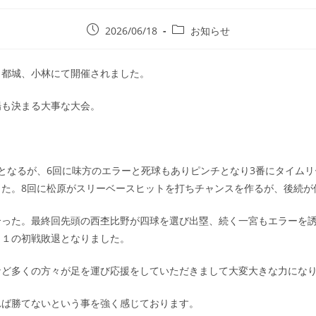
2026/06/18
お知らせ
、都城、小林にて開催されました。
場も決まる大事な大会。
となるが、6回に味方のエラーと死球もありピンチとなり3番にタイム
った。8回に松原がスリーベースヒットを打ちチャンスを作るが、後続が
った。最終回先頭の西杢比野が四球を選び出塁、続く一宮もエラーを誘
－１の初戦敗退となりました。
など多くの方々が足を運び応援をしていただきまして大変大きな力にな
れば勝てないという事を強く感じております。