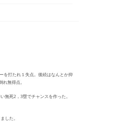
リーを打たれ１失点。後続はなんとか抑
倒れ無得点。
い無死2，3塁でチャンスを作った。
りました。