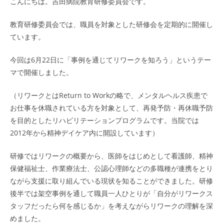
こんにちは。吉田病院教育研修委員会です。
教育研修委員会では、職員を対象とした研修会を定期的に開催し
ています。
今回は6月22日に「事例を通じてリワークを知ろう」というテー
マで開催しました。
（リワークとはReturn to Workの略で、メンタルヘルス疾患で
お仕事を休職されている方を対象として、再発予防・再休職予防
を目的としたリハビリテーションプログラムです。当院では
2012年から精神デイケア内に開設しています）
研修ではリワークの概要から、医師をはじめとして看護師、精神
保健福祉士、作業療法士、公認心理師などの多職種が連携をとり
ながら支援に取り組んでいる現状を知ることができました。研修
後半では架空事例を通して職員一人ひとりが「自分がリワークス
タッフだったら何を感じるか」を考えながらリワークの理解を深
めました。